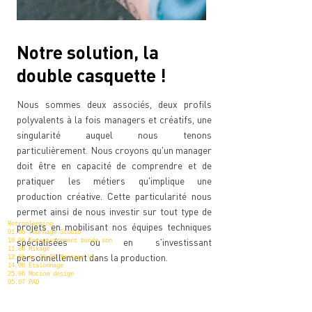
Notre solution, la
double casquette !
Nous sommes deux associés, deux profils
polyvalents à la fois managers et créatifs, une
singularité auquel nous tenons
particulièrement. Nous croyons qu'un manager
doit être en capacité de comprendre et de
pratiquer les métiers qu'implique une
production créative. Cette particularité nous
permet ainsi de nous investir sur tout type de
projets en mobilisant nos équipes techniques
Retroplanning
01.06 Tournage Studio
spécialisées ou en s'investissant
10.06 Enregistrement bande son
11.06 Mixage
personnellement dans la production.
12.06 au 20.06 Montage V1
14.06 Etalonnage
25.06 Motion design
05.07 PAD