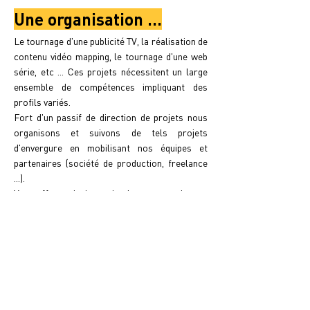
Une organisation ...
Le tournage d'une publicité TV, la réalisation de
contenu vidéo mapping, le tournage d'une web
série, etc ... Ces projets nécessitent un large
ensemble de compétences impliquant des
profils variés.
Fort d'un passif de direction de projets nous
organisons et suivons de tels projets
d'envergure en mobilisant nos équipes et
partenaires (société de production, freelance
...).
Vous offrant ainsi un point de contact unique et
une équipe de production spécialisée capable
de répondre aux demandes les plus
ambitieuses.
... de créatifs